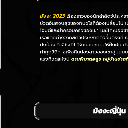
มังงะ 2023
เรื่องราวของนักล่าสัตว์ประหลา
ชีวิตอันสงบสุขของทันจิโร่ก็ต้องเปลี่ยนไป เ
โจมตีและฆ่าครอบครัวของเขา เนซึโกะน้องชา
เธอแตกต่างจากสัตว์ประหลาดตัวอื่นตรงที่เ
ปกป้องทันจิโระที่ได้รับมอบหมายให้ฝึกฝน ดั
ทำทุกวิถีทางเพื่อคืนน้องสาวของเขาสู่มนุษยชาต
แรงที่สุดแห่งปี
ดาบพิฆาตอสูร หมู่บ้านช่างต
มังงะญี่ปุ