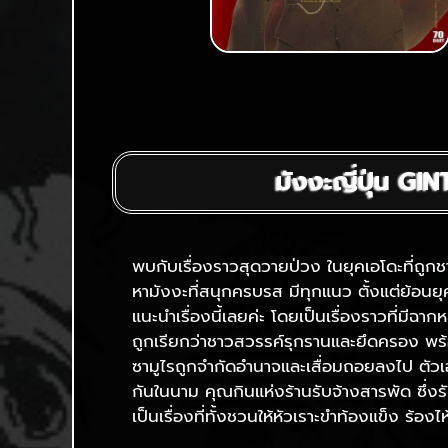
มังงะญี่ปุ่น GI
พบกับเรื่องราวสุดวายป่วง ในยุคเอโดะที่ถู
หามังงะที่สนุกครบรส มีทุกแนว ตั้งแต่ย้อนย
แนะนำเรื่องนี้เลยค่ะ โดยเป็นเรื่องราวที่มีฉากห
ถูกเรียกว่าชาวสวรรค์รุกรานและยึดครอง พร้อ
ซามูไรถูกจำกัดอำนาจและเสื่อมถอยลงไป ตัวเอก
กันในนาม คุณกินแห่งร้านรับจ้างสารพัด ซึ่งร
เป็นเรื่องที่ทั้งชวนให้หัวเราะขำท้องแข็ง ร้