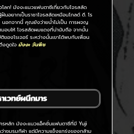
ั่วโลก! มังงะแนวแฟนตาซีเกี่ยวกับโจรสลัด
ี่ ผู้ฝันอยากเป็นราชาโจรสลัดเหมือนโกลด์ ดี. โร
ง นอกจากนี้ คุณยังว่ายน้ำไม่เป็น การผจญ
สมอบให้ โจรสลัดผมแดงที่น่านับถือ จากนั้น
ของโรเจอร์ ระหว่างนั้นเขาได้พบกับเพื่อน
่ดึงดูดใจ
มังงะ วันพีช
มหาเวทย์ผนึกมาร
ครหลัก มังงะแนวแอ็คชั่นแฟนตาซีที่มี Yuji
กว่าชมรมกีฬา แต่มีความแข็งแกร่งของกล้าม