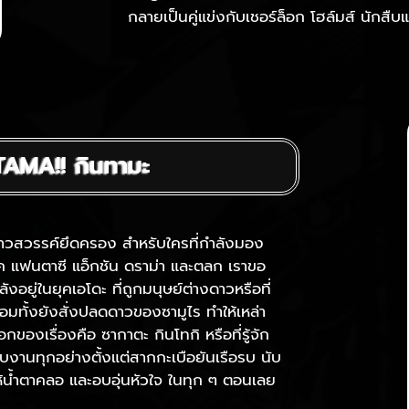
กลายเป็นคู่แข่งกับเชอร์ล็อก โฮล์มส์ นักสื
NTAMA!! กินทามะ
กชาวสวรรค์ยึดครอง สำหรับใครที่กำลังมอง
ุค แฟนตาซี แอ็กชัน ดราม่า และตลก เราขอ
ลังอยู่ในยุคเอโดะ ที่ถูกมนุษย์ต่างดาวหรือที่
มทั้งยังสั่งปลดดาวของซามูไร ทำให้เหล่า
ของเรื่องคือ ซากาตะ กินโทกิ หรือที่รู้จัก
ับงานทุกอย่างตั้งแต่สากกะเบือยันเรือรบ นับ
องไห้น้ำตาคลอ และอบอุ่นหัวใจ ในทุก ๆ ตอนเลย