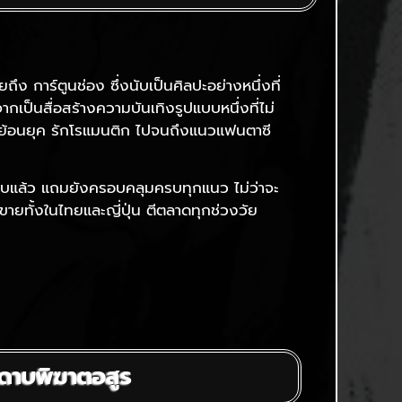
ง การ์ตูนช่อง ซึ่งนับเป็นศิลปะอย่างหนึ่งที่
เป็นสื่อสร้างความบันเทิงรูปแบบหนึ่งที่ไม่
ัน ย้อนยุค รักโรแมนติก ไปจนถึงแนวแฟนตาซี
ีพิมพ์จบแล้ว แถมยังครอบคลุมครบทุกแนว ไม่ว่าจะ
ยทั้งในไทยและญี่ปุ่น ตีตลาดทุกช่วงวัย
ดาบพิฆาตอสูร