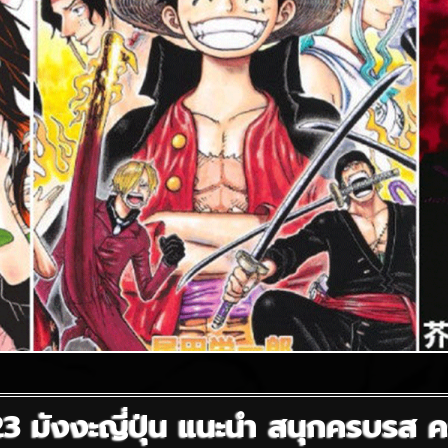
23 มังงะญี่ปุ่น แนะนำ สนุกครบรส 