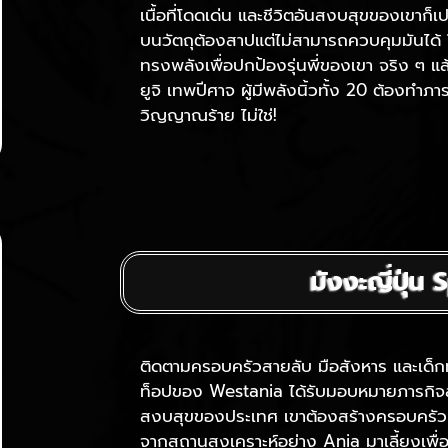
เนื้อที่โดดเด่น และชีวิตอันสงบสุขของเขาก็เ
บนวัตถุต้องสาปแต่ไม่สามารถควบคุมมันได้ ในท
ทรงพลังเพื่อปกป้องรุ่นพี่ของเขา จริง ๆ แล้ว
ยูจิ เทพปีศาจ ผู้มีพลังนิ้วทั้ง 20 ต้องทำภาร
วิญญาณร้าย ไม่ใช่!
มังงะญี่ปุ่น
ติดตามครอบครัวสายลับ มือสังหาร และเด็ก
ท็อปของ Westania ได้รับมอบหมายภารกิจลั
สงบสุขของประเทศ เขาต้องสร้างครอบครัวปลอ
จากสถานสงเคราะห์อย่าง Ania มาเลี้ยงเพื