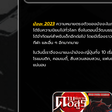
มังงะ 2023
ความหมายตรงตัวของมังงะในภาษาญี
ได้รับความนิยมไปทั่วโลก ซึ่งในตอนนี้วัฒนธ
ได้จำกัดแค่สำหรับเด็กอีกต่อไป โดยมีเรื่อง
กีฬา และอื่น ๆ อีกมากมาย
ในวันนี้เราจึงจะมาแนะนำมังงะญี่ปุ่นทั้ง 10 เ
โรแมนติก, คอมเมดี้, สืบสวนสอบสวน, แฟนตาซ
แน่นอน